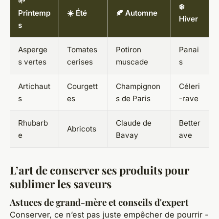
🌱
❄️
Printemp
☀️ Été
🍂 Automne
Hiver
s
Asperge
Tomates
Potiron
Panai
s vertes
cerises
muscade
s
Artichaut
Courgett
Champignon
Céleri
s
es
s de Paris
-rave
Rhubarb
Claude de
Better
Abricots
e
Bavay
ave
L’art de conserver ses produits pour
sublimer les saveurs
Astuces de grand-mère et conseils d'expert
Conserver, ce n’est pas juste empêcher de pourrir -