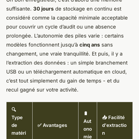
suffisante.
30 jours
de stockage en continu est
considéré comme la capacité minimale acceptable
pour couvrir un cycle d’audit ou une absence
prolongée. L’autonomie des piles varie : certains
modèles fonctionnent jusqu’à
cinq ans
sans
changement, une vraie tranquillité. Et puis, il y a
l’extraction des données : un simple branchement
USB ou un téléchargement automatique en cloud,
c’est tout simplement du gain de temps - et du
recul gagné sur votre activité.
🔍
🔋
Type
📥 Facilité
Aut
de
✅ Avantages
d'extractio
ono
matéri
n
mie