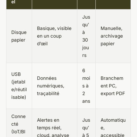
el
Jus
qu’
Basique, visible
Manuelle,
Disque
à
en un coup
archivage
papier
30
d’œil
papier
jou
rs
6
USB
Données
moi
Branchem
(jetabl
numériques,
s à
ent PC,
e/réutil
traçabilité
2
export PDF
isable)
ans
Conne
Alertes en
Jus
Automatiqu
cté
temps réel,
qu’
e,
(IoT/Bl
cloud, analyse
à 5
accessible